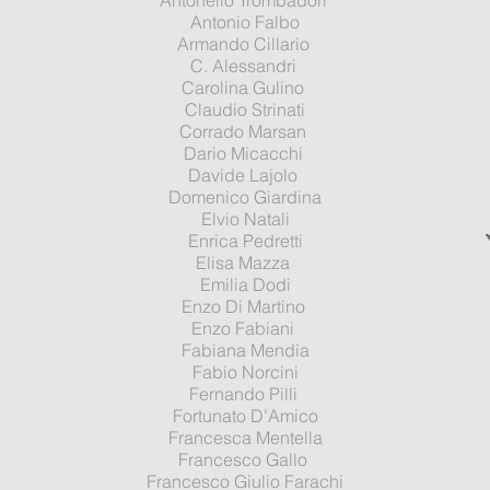
Antonello Trombadori
Antonio Falbo
Armando Cillario
C. Alessandri
Carolina Gulino
Claudio Strinati
Corrado Marsan
Dario Micacchi
Davide Lajolo
Domenico Giardina
Elvio Natali
Enrica Pedretti
Elisa Mazza
Emilia Dodi
Enzo Di Martino
Enzo Fabiani
Fabiana Mendia
Fabio Norcini
Fernando Pilli
Fortunato D'Amico
Francesca Mentella
Francesco Gallo
Francesco Giulio Farachi