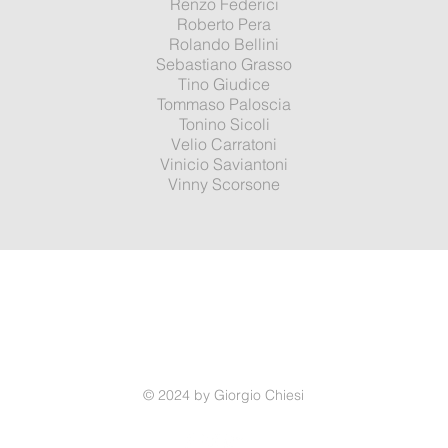
Renzo Federici
Roberto Pera
Rolando Bellini
Sebastiano Grasso
Tino Giudice
Tommaso Paloscia
Tonino Sicoli
Velio Carratoni
Vinicio Saviantoni
Vinny Scorsone
© 2024 by Giorgio Chiesi