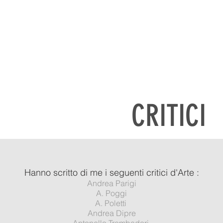
E
EVENTI
GALLERIA
MOSTRE
ABOUT ME
CONTA
CRITICI
Hanno scritto di me i seguenti critici d'Arte :
Andrea Parigi
A. Poggi
A. Poletti
Andrea Dipre